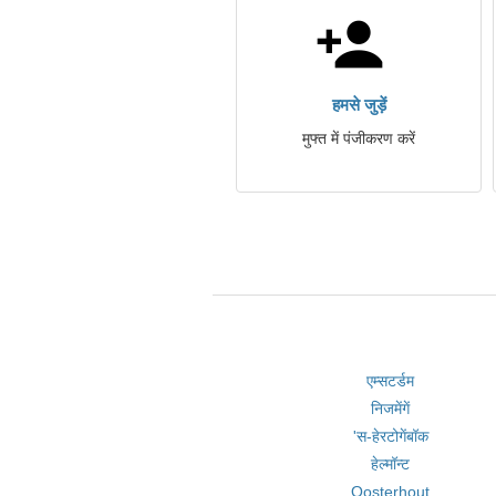
हमसे जुड़ें
मुफ्त में पंजीकरण करें
एम्सटर्डम
निजमेंगें
'स-हेरटोगेंबॉक
हेल्मॉन्ट
Oosterhout