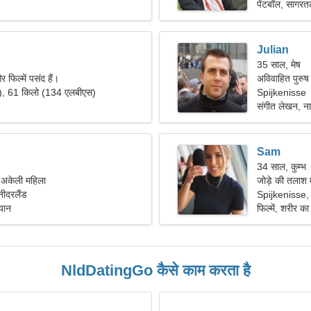
पेंटबॉल, सागरत
Julian
35 साल, मेष
और फिल्में पसंद हैं।
अविवाहित पुरुष
"), 61 किलो (134 एलबीएस)
Spijkenisse
संगीत लेखन, न
Sam
34 साल, कुम्भ
ं अकेली महिला
जोड़े की तलाश 
ीदरलैंड
Spijkenisse, 
्यान
फिल्में, शरीर का
NldDatingGo कैसे काम करता है